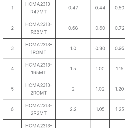
NO.
Part
Inductance
L
Typ
DC
Max
HCMA2313-
1
0.47
0.44
0.50
序
Number
感量
Resistance
R47MT
号
产品型号
单位（μH）
直流电阻
HCMA2313-
DCR (mΩ)
2
0.68
0.60
0.72
R68MT
HCMA2313-
3
1.0
0.80
0.95
1ROMT
HCMA2313-
4
1.5
1.00
1.15
1R5MT
HCMA2313-
5
2
1.02
1.20
2ROMT
HCMA2313-
6
2.2
1.05
1.25
2R2MT
HCMA2313-