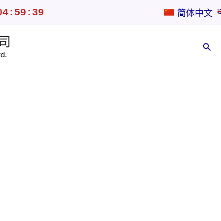
04:59:39
简体中文
司
搜
d.
索