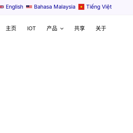
English
Bahasa Malaysia
Tiếng Việt
主页
IOT
产品
共享
关于