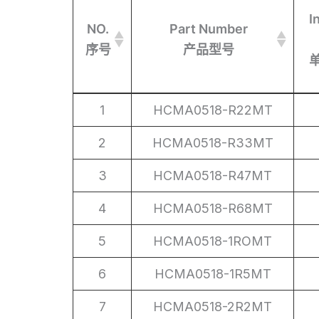
I
NO.
Part Number
序号
产品型号
NO.
Part Number
I
1
HCMA0518-R22MT
序号
产品型号
2
HCMA0518-R33MT
3
HCMA0518-R47MT
4
HCMA0518-R68MT
5
HCMA0518-1ROMT
6
HCMA0518-1R5MT
7
HCMA0518-2R2MT