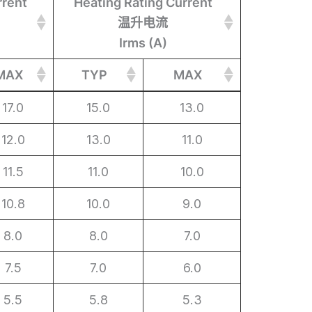
rrent
Heating Rating Current
温升电流
Irms (A)
MAX
TYP
MAX
rrent
MAX
Heating Rating Current
TYP
MAX
17.0
15.0
13.0
温升电流
12.0
13.0
11.0
Irms (A)
11.5
11.0
10.0
10.8
10.0
9.0
8.0
8.0
7.0
7.5
7.0
6.0
5.5
5.8
5.3