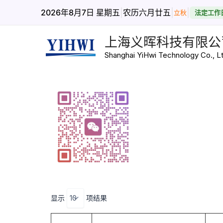
跳
|
|
|
2026年8月7日 星期五
农历六月廿五
立秋
法定工作
至
内
上海义晖科技有限公
容
Shanghai YiHwi Technology Co., Lt
显示
项结果