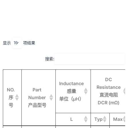
跳
至
内
容
显示
项结果
搜索:
DC
Inductance
Resistance
NO.
Part
感量
直流电阻
序
Number
单位（μH）
DCR (mΩ)
号
产品型号
L
Typ
Max