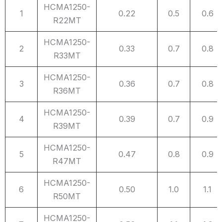
NO.
Part
Inductance
L
Typ
DC
Max
HCMA1250-
1
0.22
0.5
0.6
序
Number
感量
Resistance
R22MT
号
产品型号
单位（μH）
直流电阻
HCMA1250-
DCR (mΩ)
2
0.33
0.7
0.8
R33MT
HCMA1250-
3
0.36
0.7
0.8
R36MT
HCMA1250-
4
0.39
0.7
0.9
R39MT
HCMA1250-
5
0.47
0.8
0.9
R47MT
HCMA1250-
6
0.50
1.0
1.1
R50MT
HCMA1250-