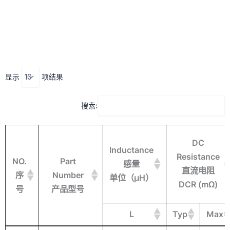
跳
至
内
容
显示
项结果
搜索:
DC
Inductance
Resistance
NO.
Part
感量
直流电阻
序
Number
单位（μH）
DCR (mΩ)
号
产品型号
L
Typ
Max