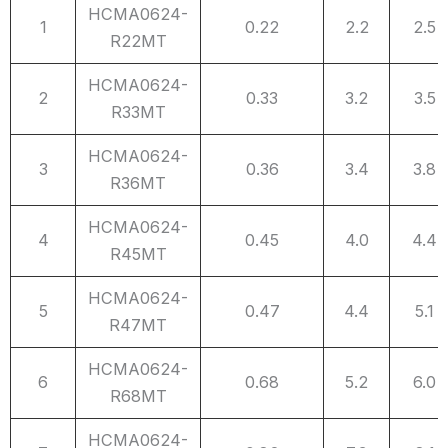
NO.
Part
Inductance
L
Typ
DC
Max
HCMA0624-
1
0.22
2.2
2.5
序
Number
感量
Resistance
R22MT
号
产品型号
单位（μH）
直流电阻
HCMA0624-
DCR (mΩ)
2
0.33
3.2
3.5
R33MT
HCMA0624-
3
0.36
3.4
3.8
R36MT
HCMA0624-
4
0.45
4.0
4.4
R45MT
HCMA0624-
5
0.47
4.4
5.1
R47MT
HCMA0624-
6
0.68
5.2
6.0
R68MT
HCMA0624-