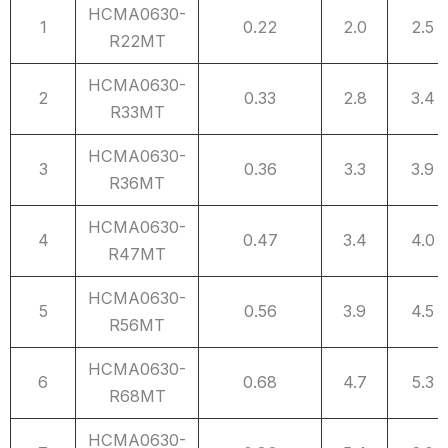
NO.
Part
Inductance
L
Typ
DC
Max
HCMA0630-
1
0.22
2.0
2.5
序
Number
感量
Resistance
R22MT
号
产品型号
单位（μH）
直流电阻
HCMA0630-
DCR (mΩ)
2
0.33
2.8
3.4
R33MT
HCMA0630-
3
0.36
3.3
3.9
R36MT
HCMA0630-
4
0.47
3.4
4.0
R47MT
HCMA0630-
5
0.56
3.9
4.5
R56MT
HCMA0630-
6
0.68
4.7
5.3
R68MT
HCMA0630-