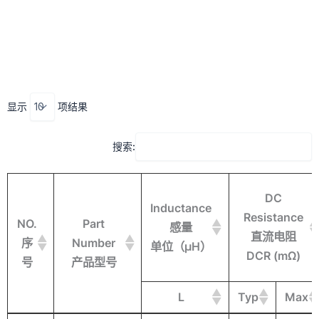
跳
至
内
容
显示
项结果
搜索:
DC
Inductance
Resistance
NO.
Part
感量
直流电阻
序
Number
单位（μH）
DCR (mΩ)
号
产品型号
L
Typ
Max